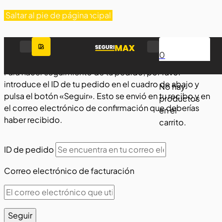
Saltar al contenido principal
Saltar al pie de página
Order Tracking
0
Para hacer seguimiento de tu pedido, por favor
introduce el ID de tu pedido en el cuadro de abajo y
No hay
pulsa el botón «Seguir». Esto se envió en tu recibo y en
productos
el correo electrónico de confirmación que deberías
en el
haber recibido.
carrito.
ID de pedido
Correo electrónico de facturación
Seguir