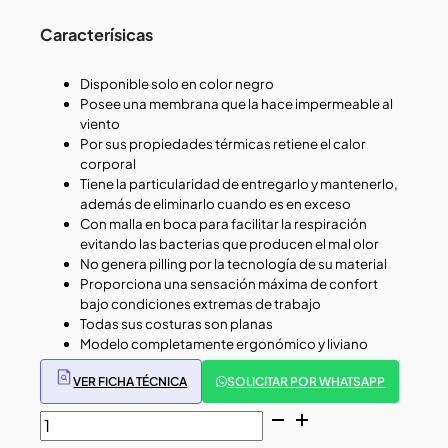
Caracterísicas
Disponible solo en color negro
Posee una membrana que la hace impermeable al
viento
Por sus propiedades térmicas retiene el calor
corporal
Tiene la particularidad de entregarlo y mantenerlo,
además de eliminarlo cuando es en exceso
Con malla en boca para facilitar la respiración
evitando las bacterias que producen el mal olor
No genera pilling por la tecnología de su material
Proporciona una sensación máxima de confort
bajo condiciones extremas de trabajo
Todas sus costuras son planas
Modelo completamente ergonómico y liviano
VER FICHA TÉCNICA
SOLICITAR POR WHATSAPP
BALACLAVA
HARDWORK