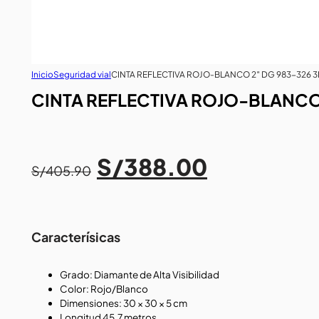
Inicio
Seguridad vial
CINTA REFLECTIVA ROJO-BLANCO 2″ DG 983-326 
CINTA REFLECTIVA ROJO-BLANCO
El
El
S/
388.00
precio
precio
S/
405.90
original
actual
era:
es:
S/405.90.
S/388.00.
Caracterísicas
Grado: Diamante de Alta Visibilidad
Color: Rojo/Blanco
Dimensiones: 30 × 30 × 5 cm
Longitud 45.7 metros