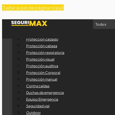
Saltar al contenido principal
Saltar al pie de página
CATEGORÍAS
Protección calzado
Protección cabeza
Protección respiratoria
Protección visual
Protección auditiva
Protección Corporal
Protección manual
Contra caídas
Duchas de emergencia
Equipo Emergencia
Seguridad vial
Outdoor