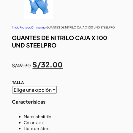
Inicio
Protección manual
GUANTES DE NITRILO CAJA X 100 UND STEELPRO
GUANTES DE NITRILO CAJA X 100
UND STEELPRO
El
El
S/
32.00
S/
49.90
precio
precio
original
actual
era:
es:
TALLA
S/49.90.
S/32.00.
Caracterísicas
Material: nitrilo
Color: azul
Libre de látex