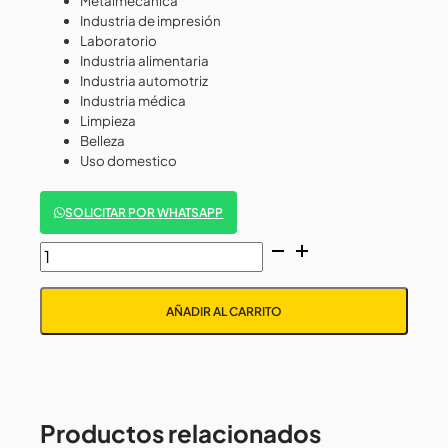
Metalmecánica
Industria de impresión
Laboratorio
Industria alimentaria
Industria automotriz
Industria médica
Limpieza
Belleza
Uso domestico
SOLICITAR POR WHATSAPP
GUANTES
DE
NITRILO
AÑADIR AL CARRITO
CAJA
X
100
UND
STEELPRO
Productos relacionados
cantidad