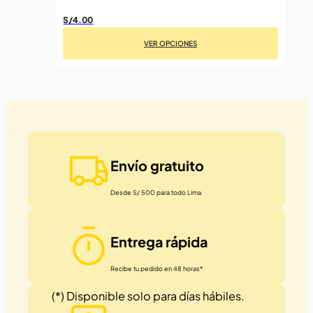
S/
4.00
VER OPCIONES
Este
producto
tiene
múltiples
variantes.
Las
Envío gratuito
opciones
se
Desde S/ 500 para todo Lima
pueden
elegir
en
Entrega rápida
la
página
Recibe tu pedido en 48 horas*
de
(*) Disponible solo para días hábiles.
producto