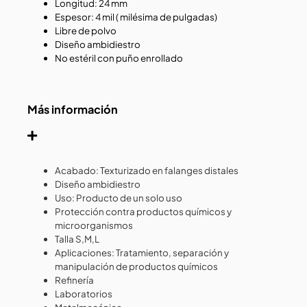
Longitud: 24 mm
Espesor: 4 mil ( milésima de pulgadas)
Libre de polvo
Diseño ambidiestro
No estéril con puño enrollado
Más información
Acabado: Texturizado en falanges distales
Diseño ambidiestro
Uso: Producto de un solo uso
Protección contra productos químicos y
microorganismos
Talla S,M,L
Aplicaciones: Tratamiento, separación y
manipulación de productos químicos
Refinería
Laboratorios