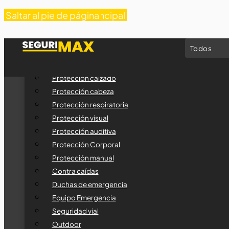
Saltar al contenido principal
Saltar al pie de página
CATEGORÍAS
Protección calzado
Protección cabeza
Protección respiratoria
Protección visual
Protección auditiva
Protección Corporal
Protección manual
Contra caídas
Duchas de emergencia
Equipo Emergencia
Seguridad vial
Outdoor