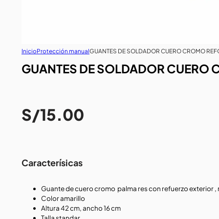
Inicio
Protección manual
GUANTES DE SOLDADOR CUERO CROMO REFO
GUANTES DE SOLDADOR CUERO 
S/
15.00
Caracterísicas
Guante de cuero cromo palma res con refuerzo exterior , r
Color amarillo
Altura 42 cm, ancho 16 cm
Talla standar