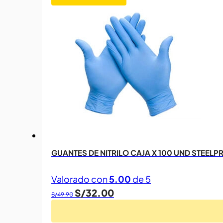
GUANTES DE NITRILO CAJA X 100 UND STEELP
Valorado con
5.00
de 5
El
El
S/
32.00
S/
49.90
precio
precio
original
actual