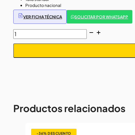
Producto nacional
VER FICHA TÉCNICA
SOLICITAR POR WHATSAPP
GUANTES
DE
SOLDADOR
CUERO
CROMO
REFORZADO
18"
cantidad
Productos relacionados
-36%