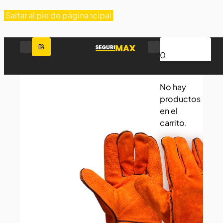
Saltar al contenido principal
Saltar al pie de página
0
No hay
productos
en el
carrito.