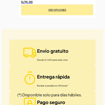
S/
74.00
VER OPCIONES
Este
producto
tiene
múltiples
variantes.
Las
Envío gratuito
opciones
se
Desde S/ 500 para todo Lima
pueden
elegir
en
Entrega rápida
la
página
Recibe tu pedido en 48 horas*
de
(*) Disponible solo para días hábiles.
producto
Pago seguro