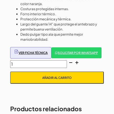
color naranja.
Costuras protegidas internas.
Forro interior térmico.
Protección mecánica y térmica.
Largo del guante 14” que protege el antebrazo y
permite buena ventilación.
Dedo pulgar tipo ala que permite mejor
maniobrabilidad.
VER FICHA TÉCNICA
SOLICITAR POR WHATSAPP
GUANTES
DE
CUERO
AÑADIR AL CARRITO
SOLDADOR
NARANJO
STEELPRO
cantidad
Productos relacionados