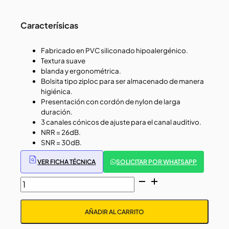
Caracterísicas
Fabricado en PVC siliconado hipoalergénico.
Textura suave
blanda y ergonométrica.
Bolsita tipo ziploc para ser almacenado de manera
higiénica.
Presentación con cordón de nylon de larga
duración.
3 canales cónicos de ajuste para el canal auditivo.
NRR = 26dB.
SNR = 30dB.
VER FICHA TÉCNICA
SOLICITAR POR WHATSAPP
TAPÓN
AUDITIVO
CON
AÑADIR AL CARRITO
BOLSA