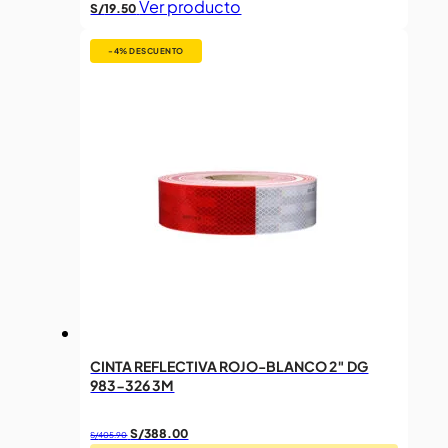
Ver producto
S/
19.50
-4%
CINTA REFLECTIVA ROJO-BLANCO 2″ DG
983-326 3M
El
El
S/
388.00
S/
405.90