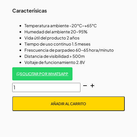
Caracterísicas
Temperatura ambiente -20°C~+65°C
Humedad del ambiente 20~95%
Vida útil del producto 2 años
Tiempo de uso continuo 1.5 meses
Frescuencia de parpadeo 60~65 hora/minuto
Distancia de visibilidad > 500m
Voltaje de funcionamiento 2.8V
SOLICITAR POR WHATSAPP
LAMPARA
DE
SEÑALIZACION
AÑADIR AL CARRITO
VIAL
STEELPRO
cantidad